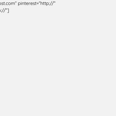
st.com” pinterest=”http://”
://”]