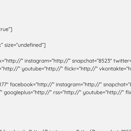
true”]
k” size=”undefined”]
k=”http://” instagram=”http://” snapchat=”8523″ twitte
=”http://” youtube=”http://” flickr=”http://” vkontakte=”h
”177″ facebook=”http://” instagram=”http://” snapchat=”8
googleplus=”http://” rss=”http://” youtube=”http://” fli