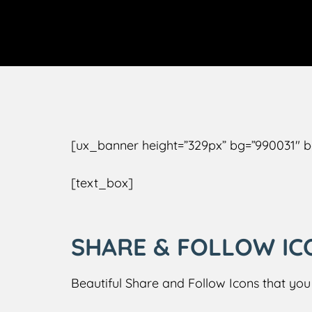
[ux_banner height=”329px” bg=”990031″ bg
[text_box]
SHARE & FOLLOW IC
Beautiful Share and Follow Icons that you