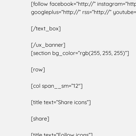
[follow facebook=”http://” instagram=”http
googleplus=”http://” rss=”http://” youtube=”
[/text_box]
[/ux_banner]
[section bg_color=”rgb(255, 255, 255)”]
[row]
[col span__sm=”12″]
[title text=”Share icons”]
[share]
[title text=”Follow icons”]