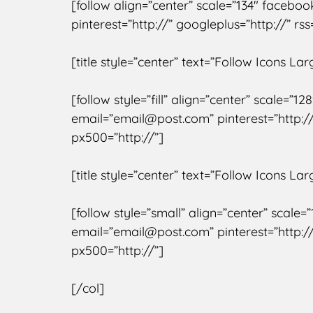
[follow align=”center” scale=”134″ faceboo
pinterest=”http://” googleplus=”http://” rss
[title style=”center” text=”Follow Icons Lar
[follow style=”fill” align=”center” scale=”
email=”email@post.com” pinterest=”http://” 
px500=”http://”]
[title style=”center” text=”Follow Icons La
[follow style=”small” align=”center” scale=
email=”email@post.com” pinterest=”http://” 
px500=”http://”]
[/col]