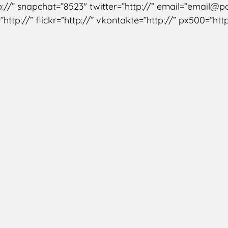
://” snapchat=”8523″ twitter=”http://” email=”email@po
http://” flickr=”http://” vkontakte=”http://” px500=”http