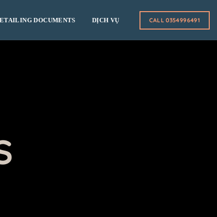
ETAILING DOCUMENTS
DỊCH VỤ
CALL 0354996491
S