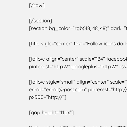
[/row]
[/section]
[section bg_color=”rgb(48, 48, 48)” dark=”
[title style=”center” text=”Follow icons dar
[follow align=”center” scale=”134″ faceboo
pinterest=”http://” googleplus=”http://” rss
[follow style=”small” align=”center” scale=
email=”email@post.com” pinterest=”http://” 
px500=”http://”]
[gap height=”11px”]