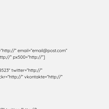
r=”http://” email=”email@post.com”
ttp://” px500=”http://”]
523″ twitter=”http://”
ckr=”http://” vkontakte=”http://”