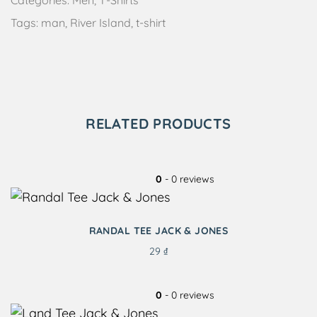
Categories:
Men
,
T-Shirts
Tags:
man
,
River Island
,
t-shirt
RELATED PRODUCTS
0
- 0 reviews
RANDAL TEE JACK & JONES
29
₫
0
- 0 reviews