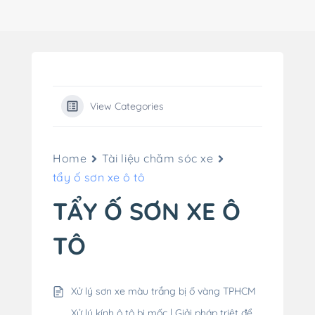
View Categories
Home
Tài liệu chăm sóc xe
tẩy ố sơn xe ô tô
TẨY Ố SƠN XE Ô
TÔ
Xử lý sơn xe màu trắng bị ố vàng TPHCM
Xử lý kính ô tô bị mốc | Giải pháp triệt để