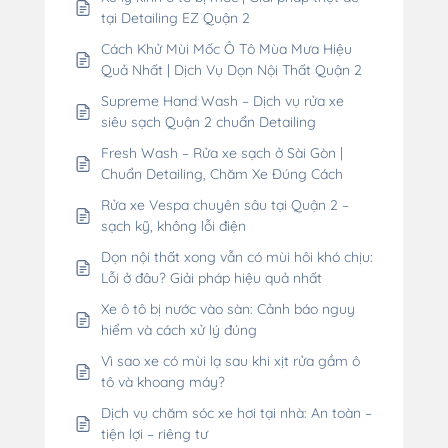
tại Detailing EZ Quận 2
Cách Khử Mùi Mốc Ô Tô Mùa Mưa Hiệu
Quả Nhất | Dịch Vụ Dọn Nội Thất Quận 2
Supreme Hand Wash – Dịch vụ rửa xe
siêu sạch Quận 2 chuẩn Detailing
Fresh Wash – Rửa xe sạch ở Sài Gòn |
Chuẩn Detailing, Chăm Xe Đúng Cách
Rửa xe Vespa chuyên sâu tại Quận 2 –
sạch kỹ, không lỗi điện
Dọn nội thất xong vẫn có mùi hôi khó chịu:
Lỗi ở đâu? Giải pháp hiệu quả nhất
Xe ô tô bị nước vào sàn: Cảnh báo nguy
hiểm và cách xử lý đúng
Vì sao xe có mùi lạ sau khi xịt rửa gầm ô
tô và khoang máy?
Dịch vụ chăm sóc xe hơi tại nhà: An toàn –
tiện lợi – riêng tư